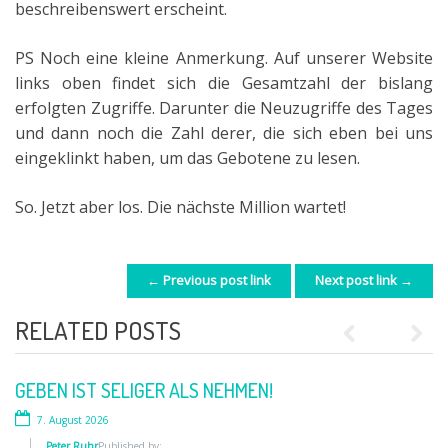
beschreibenswert erscheint.
PS Noch eine kleine Anmerkung. Auf unserer Website
links oben findet sich die Gesamtzahl der bislang
erfolgten Zugriffe. Darunter die Neuzugriffe des Tages
und dann noch die Zahl derer, die sich eben bei uns
eingeklinkt haben, um das Gebotene zu lesen.
So. Jetzt aber los. Die nächste Million wartet!
← Previous post link
Next post link →
POST NAVIGATION
RELATED POSTS
Previous
Next
GEBEN IST SELIGER ALS NEHMEN!
WIRKLICH WICHTIG?
7. August 2026
12. Juni 2026
Peter Ruhr
Peter Ruhr
Published by:
Published by: