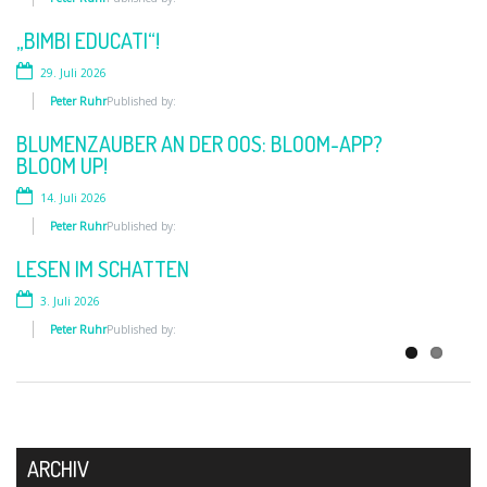
„BIMBI EDUCATI“!
SKANDAL!
29. Juli 2026
2. Juni 2026
Peter Ruhr
Peter Ruhr
Published by:
Published by:
BLUMENZAUBER AN DER OOS: BLOOM-APP?
„MENSCH. TIER. WIR“
BLOOM UP!
10. Mai 2026
14. Juli 2026
Peter Ruhr
Published by:
Peter Ruhr
Published by:
FRAUEN AN DIE WAFFE
LESEN IM SCHATTEN
28. April 2026
3. Juli 2026
Peter Ruhr
Published by:
Peter Ruhr
Published by:
ARCHIV