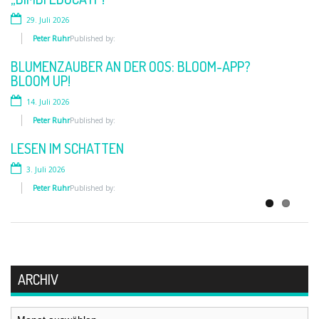
29. Juli 2026
2. Juni 2026
Peter Ruhr
Peter Ruhr
Published by:
Published by:
BLUMENZAUBER AN DER OOS: BLOOM-APP?
„MENSCH. TIER. WIR“
BLOOM UP!
10. Mai 2026
14. Juli 2026
Peter Ruhr
Published by:
Peter Ruhr
Published by:
FRAUEN AN DIE WAFFE
LESEN IM SCHATTEN
28. April 2026
3. Juli 2026
Peter Ruhr
Published by:
Peter Ruhr
Published by:
ARCHIV
Archiv