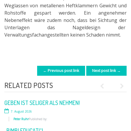
Weglassen von metallenen Heftklammern Gewicht und
Rohstoffe gespart werden. Ein angenehmer
Nebeneffekt wäre zudem noch, dass bei Sich
tung der
Unterlagen
das Nageldesign der
Verwaltu
ngsfachangestellten
keinen
Schaden nimmt.
← Previous post link
Next post link →
POST NAVIGATION
RELATED POSTS
Previous
Next
GEBEN IST SELIGER ALS NEHMEN!
WIRKLICH WICHTIG?
7. August 2026
12. Juni 2026
Peter Ruhr
Peter Ruhr
Published by:
Published by:
„BIMBI EDUCATI“!
SKANDAL!