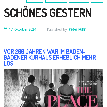
SCHÖNES GESTERN
17. Oktober 2024
Published by:
Peter Ruhr
VOR 200 JAHREN WAR IM BADEN-
BADENER KURHAUS ERHEBLICH MEHR
LOS