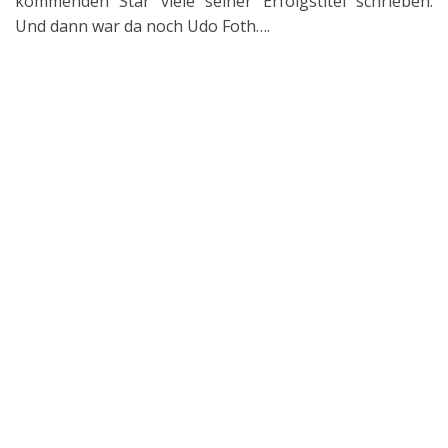
kommenden Star viele seiner Erfolgstitel schrieben.
Und dann war da noch Udo Foth….