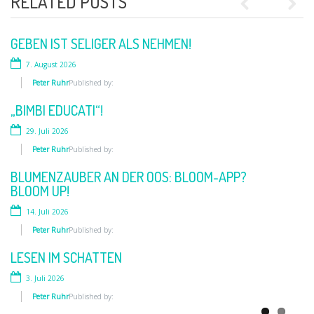
RELATED POSTS
Previous
Next
GEBEN IST SELIGER ALS NEHMEN!
WIRKLICH WICHTIG?
7. August 2026
12. Juni 2026
Peter Ruhr
Peter Ruhr
Published by:
Published by:
„BIMBI EDUCATI“!
SKANDAL!
29. Juli 2026
2. Juni 2026
Peter Ruhr
Peter Ruhr
Published by:
Published by:
BLUMENZAUBER AN DER OOS: BLOOM-APP?
„MENSCH. TIER. WIR“
BLOOM UP!
10. Mai 2026
14. Juli 2026
Peter Ruhr
Published by:
Peter Ruhr
Published by:
FRAUEN AN DIE WAFFE
LESEN IM SCHATTEN
28. April 2026
3. Juli 2026
Peter Ruhr
Published by:
Peter Ruhr
Published by: