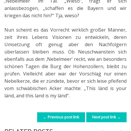
‚Nebelmeer´ im Tal. „Wieso“, fragt er sich
anlassbezogen, „schaffen es die Bayern und wir
kriegen das nicht hin?“ Tja, wieso?
Nun scheint es das Vorrecht wirklich großer Männer,
zeit ihres Lebens Visionen zu entwickeln, deren
Umsetzung oft genug aber den Nachfolgern
überlassen bleiben muss. Ob Neuschwanstein sich
ebenfalls aus dem ‚Nebelmeer‘ reckt, wie an besonders
schönen Tagen die Burg der Hohenzollern, bleibt zu
prüfen. Vielleicht aber war der Vorschlag nur einen
Nebelkerze, die er zündete, bevor er sich leise pfeifend
vom schwäbischen Acker machte: „This länd is your
länd, and this land is my länd“.
← Previous post link
Next post link →
POST NAVIGATION