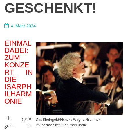
GESCHENKT!
4. März 2024
EINMAL
DABEI:
ZUM
KONZE
RT IN
DIE
ISARPH
ILHARM
ONIE
Ich gehe
Das Rheingold/Richard Wagner/Berliner
gern ins
Philharmoniker/Sir Simon Rattle