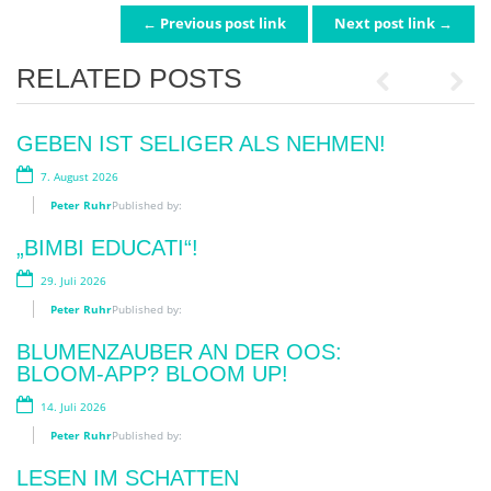
← Previous post link
Next post link →
POST NAVIGATION
RELATED POSTS
Previous
Next
GEBEN IST SELIGER ALS NEHMEN!
WIRKLICH WICHTIG?
7. August 2026
12. Juni 2026
Peter Ruhr
Peter Ruhr
Published by:
Published by:
„BIMBI EDUCATI“!
SKANDAL!
29. Juli 2026
2. Juni 2026
Peter Ruhr
Peter Ruhr
Published by:
Published by:
BLUMENZAUBER AN DER OOS:
„MENSCH. TIER. WIR“
BLOOM-APP? BLOOM UP!
10. Mai 2026
14. Juli 2026
Peter Ruhr
Published by:
Peter Ruhr
Published by:
FRAUEN AN DIE WAFFE
LESEN IM SCHATTEN
28. April 2026