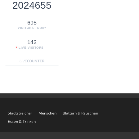
2024655
695
VISITORS TODAY
142
LIVE VISITORS
Stadtstreicher
Menschen
Blättern & Rauschen
Essen & Trinken