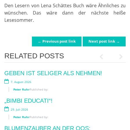
Den Lesern von Lena Schättes Buch wäre Ähnliches zu
wünschen. Das wäre dann der nächste heiße
Lesesommer.
← Previous post link
Next post link →
POST NAVIGATION
RELATED POSTS
Previous
Next
GEBEN IST SELIGER ALS NEHMEN!
SKANDAL!
7. August 2026
2. Juni 2026
Peter Ruhr
Peter Ruhr
Published by:
Published by:
„BIMBI EDUCATI“!
„MENSCH. TIER. WIR“
29. Juli 2026
10. Mai 2026
Peter Ruhr
Peter Ruhr
Published by:
Published by:
BLUMENZAUBER AN DER OOS:
FRAUEN AN DIE WAFFE