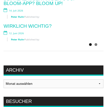
BLOOM-APP? BLOOM UP!
28. April 2026
14. Juli 2026
Peter Ruhr
Published by:
Peter Ruhr
Published by:
DIE SCHNELLE NUMMER
WIRKLICH WICHTIG?
15. April 2026
12. Juni 2026
Peter Ruhr
Published by:
Peter Ruhr
Published by:
ARCHIV
Archiv
BESUCHER