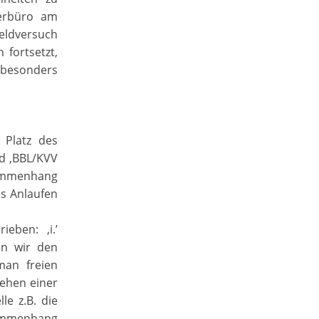
gerbüro am
Feldversuch
 fortsetzt,
 besonders
 Platz des
ld ‚BBL/KVV
sammenhang
es Anlaufen
eben: ‚i.’
en wir den
man freien
iehen einer
le z.B. die
sammenhang