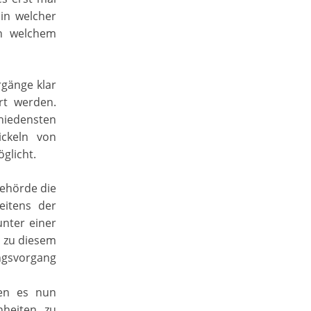
in welcher
an welchem
rgänge klar
rt werden.
hiedensten
ickeln von
glicht.
 Behörde die
eitens der
nter einer
 zu diesem
ngsvorgang
ien es nun
nheiten zu