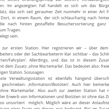
en. Im angezeigten Fall handelt es sich um das Bür
platz, das sich seit geraumer Zeit nunmehr in einer Art 
. Dort, in einem Raum, der sich schlauchartig nach hinten
ie nach hinten gestaffelte Besuchersortierung ganz
 zum Tragen.
elegt sein.
 zur ersten Station. Hier registrieren wir – über dem
eiters oder der Sachbearbeiterin klar sichtbar – das Schi
rten/Fahrplan’. Allerdings, und das ist in diesem Zu
mit dem Zusatz ‚ohne Wartemarke’. Das bedeutet also: frei
ligen Station. Sozusagen
ste Verwaltungsstation ist ebenfalls hängend überschri
 geschrieben: ‚Information/Biotüten’. Auch hier bemerk
‚ohne Wartemarke’. Also auch zur zweiten Station hat 
Der Erwerb von Informationen und Biotüten ist ohne das Z
lso unsortiert möglich. Möglich wäre an dieser Anlaufstel
tung einer Frage wie dieser: was bedeutet ‚Bio’ im Zu