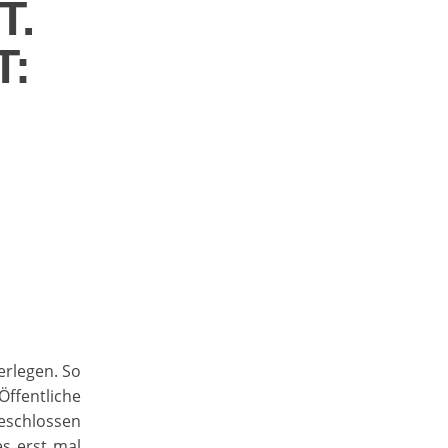
T.
T:
erlegen. So
ffentliche
eschlossen
es erst mal