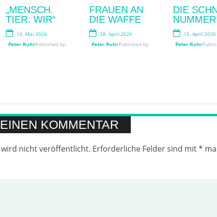
BLUMENZAUB
„MENSCH.
LESEN IM
FRAUEN AN
WIRKLIC
DIE SCH
ER AN DER
TIER. WIR“
SCHATTEN
DIE WAFFE
WICHTIG
NUMMER
OOS: BLOOM-
10. Mai 2026
3. Juli 2026
28. April 2026
12. Juni 2026
15. April 2026
APP? BLOOM
Peter Ruhr
Published by:
Peter Ruhr
Peter Ruhr
Published by:
Published by:
Peter Ruhr
Peter Ruhr
Publis
Publis
UP!
14. Juli 2026
Peter Ruhr
Published by:
 EINEN KOMMENTAR
wird nicht veröffentlicht.
Erforderliche Felder sind mit
*
mar