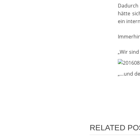
Dadurch 
hätte sic
ein inter
Immerhin
„Wir sind
„…und de
POST NAVIG
RELATED PO