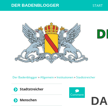
DER BADENBLOGGER
START
Der Badenblogger
»
Allgemein
»
Institutionen
»
Stadtstreicher
Skip to content
Stadtstreicher
Comment
DA
Menschen