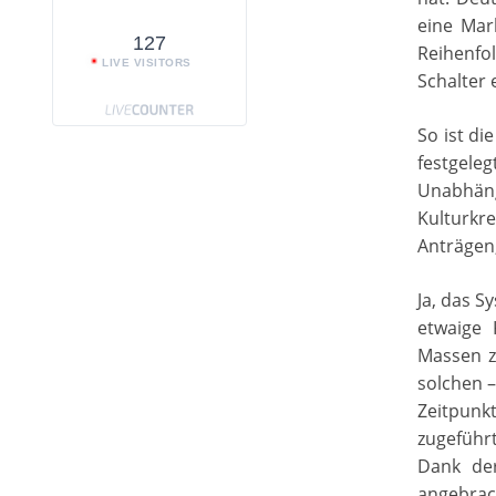
eine Mar
127
Reihenfo
LIVE VISITORS
Schalter 
So ist d
festgele
Unabhäng
Kulturkr
Anträgen
Ja, das S
etwaige 
Massen z
solchen 
Zeitpun
zugeführ
Dank de
angebrac