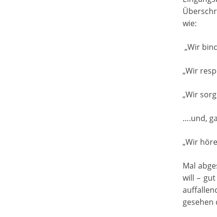
Überschr
wie:
„Wir bind
„Wir resp
„Wir sorg
….und, ga
„Wir höre
Mal abge
will – gu
auffalle
gesehen d