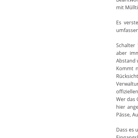
mit Müll
Es verst
umfassend
Schalter
aber imm
Abstand 
Kommt nu
Rücksic
Verwaltu
offiziell
Wer das G
hier ang
Pässe, A
Dass es u
Eingangs