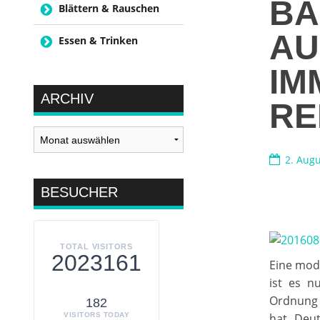
BA
Blättern & Rauschen
AU
Essen & Trinken
IM
ARCHIV
RE
Archiv
2. Aug
BESUCHER
TOTAL VISITORS
2023161
Eine mod
ist es n
Ordnung 
182
VISITORS TODAY
hat. Deu