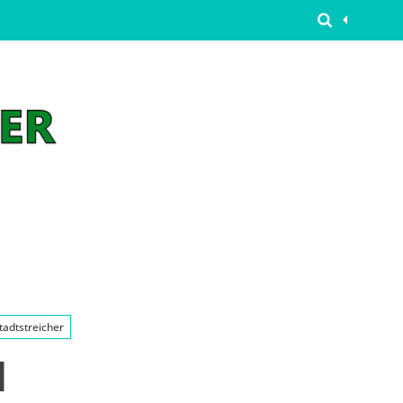
tadtstreicher
N