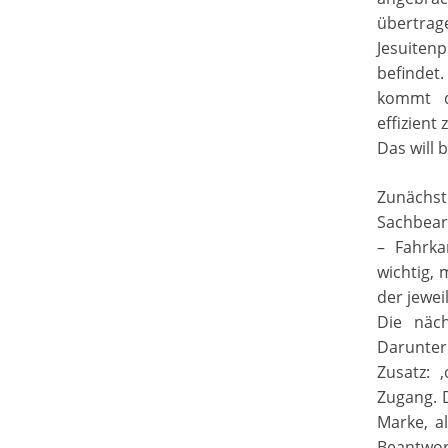
übertrag
Jesuiten
befindet
kommt d
effizient
Das will b
Zunächst
Sachbearb
– Fahrka
wichtig, 
der jewei
Die näch
Darunter
Zusatz: 
Zugang. 
Marke, a
Beantwor