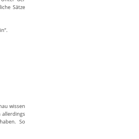
liche Sätze
in“.
nau wissen
n allerdings
 haben. So