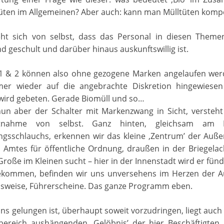
tüten im Allgemeinen? Aber auch: kann man Mülltüten komp
eht sich von selbst, dass das Personal in diesen Theme
 geschult und darüber hinaus auskunftswillig ist.
 1 & 2 können also ohne gezogene Marken angelaufen wer
er wieder auf die angebrachte Diskretion hingewiese
wird gebeten. Gerade Biomüll und so…
n aber der Schalter mit Markenzwang in Sicht, versteht 
htnahme von selbst. Ganz hinten, gleichsam am
ngsschlauchs, erkennen wir das kleine ‚Zentrum’ der Auße
en Amtes für öffentliche Ordnung, draußen in der Briegelac
roße im Kleinen sucht – hier in der Innenstadt wird er fündi
ekommen, befinden wir uns unversehens im Herzen der Au
usweise, Führerscheine. Das ganze Programm eben.
ns gelungen ist, überhaupt soweit vorzudringen, liegt auc
bereich aushängenden ‚Gelöbnis’ der hier Beschäftigten.