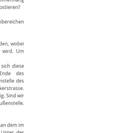
ostieren?
nbereichen
den, wobei
n wird. Um
sich diese
 Ende des
nstelle des
kerstrasse.
g. Sind wir
ßenstelle.
h an dem im
 Unter der