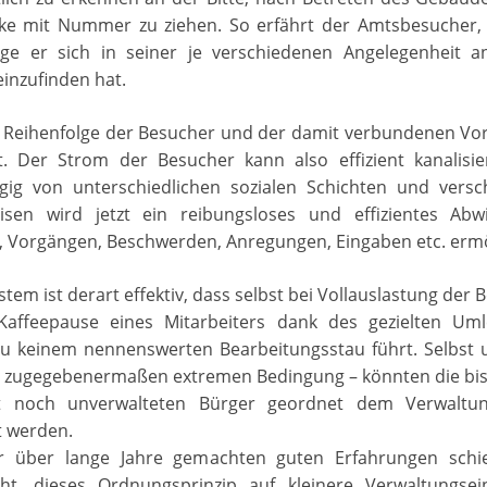
ke mit Nummer zu ziehen. So erfährt der Amtsbesucher, 
lge er sich in seiner je verschiedenen Angelegenheit 
einzufinden hat.
ie Reihenfolge der Besucher und der damit verbundenen Vo
gt. Der Strom der Besucher kann also effizient kanalisie
ig von unterschiedlichen sozialen Schichten und versc
eisen wird jetzt ein reibungsloses und effizientes Abw
, Vorgängen, Beschwerden, Anregungen, Eingaben etc. ermö
ystem ist derart effektiv, dass selbst bei Vollauslastung der
Kaffeepause eines Mitarbeiters dank des gezielten Uml
u keinem nennenswerten Bearbeitungsstau führt. Selbst u
– zugegebenermaßen extremen Bedingung – könnten die bis
kt noch unverwalteten Bürger geordnet dem Verwaltu
t werden.
r über lange Jahre gemachten guten Erfahrungen sch
ht, dieses Ordnungsprinzip auf kleinere Verwaltungsei