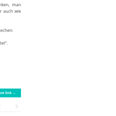
enken, man
er auch wie
rechen:
et“.
ost link →
Previous
Next