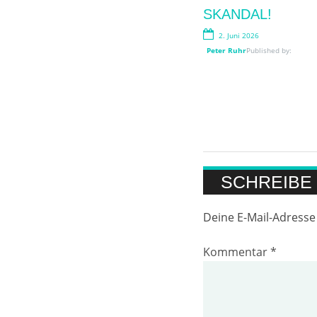
„BIMBI
SKANDAL!
EDUCATI“!
2. Juni 2026
29. Juli 2026
Peter Ruhr
Published by:
Peter Ruhr
Published by:
SCHREIBE
Deine E-Mail-Adresse 
Kommentar
*