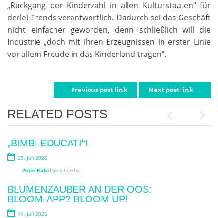
„Rückgang der Kinderzahl in allen Kulturstaaten“ für
derlei Trends verantwortlich. Dadurch sei das Geschäft
nicht einfacher geworden, denn schließlich will die
Industrie „doch mit ihren Erzeugnissen in erster Linie
vor allem Freude in das Kinderland tragen“.
← Previous post link
Next post link →
POST NAVIGATION
RELATED POSTS
Previous
Next
„BIMBI EDUCATI“!
SKANDAL!
29. Juli 2026
2. Juni 2026
Peter Ruhr
Peter Ruhr
Published by:
Published by:
BLUMENZAUBER AN DER OOS:
„MENSCH. TIER. WIR“
BLOOM-APP? BLOOM UP!
10. Mai 2026
14. Juli 2026
Peter Ruhr
Published by: