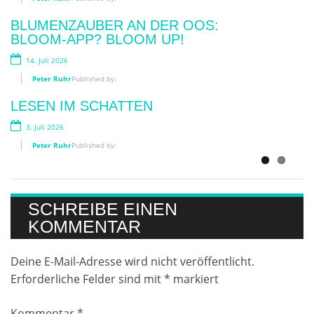
BLUMENZAUBER AN DER OOS:
„MENSCH. TIER. WIR“
BLOOM-APP? BLOOM UP!
10. Mai 2026
14. Juli 2026
Peter Ruhr
Published by:
Peter Ruhr
Published by:
FRAUEN AN DIE WAFFE
LESEN IM SCHATTEN
28. April 2026
3. Juli 2026
Peter Ruhr
Published by:
Peter Ruhr
Published by:
SCHREIBE EINEN
KOMMENTAR
Deine E-Mail-Adresse wird nicht veröffentlicht.
Erforderliche Felder sind mit
*
markiert
Kommentar
*