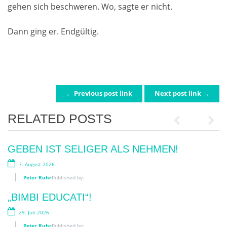
gehen sich beschweren. Wo, sagte er nicht.
Dann ging er. Endgültig.
← Previous post link
Next post link →
POST NAVIGATION
RELATED POSTS
Previous
Next
GEBEN IST SELIGER ALS NEHMEN!
WIRKLICH WICHTIG?
7. August 2026
12. Juni 2026
Peter Ruhr
Peter Ruhr
Published by:
Published by:
„BIMBI EDUCATI“!
SKANDAL!
29. Juli 2026
2. Juni 2026
Peter Ruhr
Peter Ruhr
Published by:
Published by: