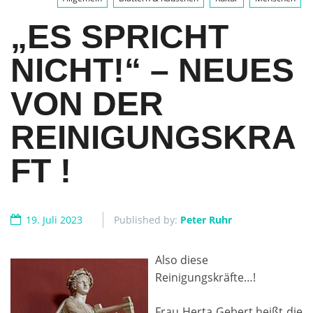
„ES SPRICHT
NICHT!“ – NEUES
VON DER
REINIGUNGSKRA
FT !
19. Juli 2023
Published by:
Peter Ruhr
Also diese
Reinigungskräfte…!
Frau Herta Gebert heißt die