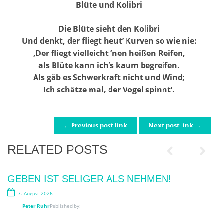
Blüte und Kolibri
Die Blüte sieht den Kolibri
Und denkt, der fliegt heut’ Kurven so wie nie:
‚Der fliegt vielleicht ’nen heißen Reifen,
als Blüte kann ich’s kaum begreifen.
Als gäb es Schwerkraft nicht und Wind;
Ich schätze mal, der Vogel spinnt’.
← Previous post link
Next post link →
POST NAVIGATION
RELATED POSTS
Previous
Next
GEBEN IST SELIGER ALS NEHMEN!
WIRKLICH WICHTIG?
7. August 2026
12. Juni 2026
Peter Ruhr
Peter Ruhr
Published by:
Published by: