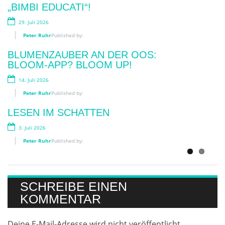
„BIMBI EDUCATI“!
SKANDAL!
29. Juli 2026
2. Juni 2026
Peter Ruhr
Peter Ruhr
Published by:
Published by:
BLUMENZAUBER AN DER OOS:
„MENSCH. TIER. WIR“
BLOOM-APP? BLOOM UP!
10. Mai 2026
14. Juli 2026
Peter Ruhr
Published by:
Peter Ruhr
Published by:
FRAUEN AN DIE WAFFE
LESEN IM SCHATTEN
28. April 2026
3. Juli 2026
Peter Ruhr
Published by:
Peter Ruhr
Published by:
SCHREIBE EINEN
KOMMENTAR
Deine E-Mail-Adresse wird nicht veröffentlicht.