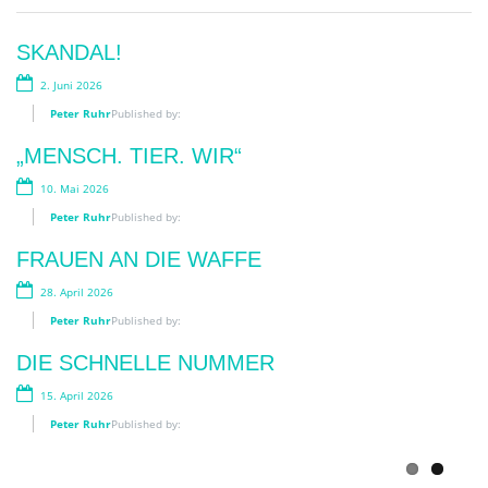
Previous
Next
„BIMBI EDUCATI“!
SKANDAL!
29. Juli 2026
2. Juni 2026
Peter Ruhr
Peter Ruhr
Published by:
Published by:
BLUMENZAUBER AN DER OOS:
„MENSCH. TIER. WIR“
BLOOM-APP? BLOOM UP!
10. Mai 2026
14. Juli 2026
Peter Ruhr
Published by:
Peter Ruhr
Published by:
FRAUEN AN DIE WAFFE
LESEN IM SCHATTEN
28. April 2026
3. Juli 2026
Peter Ruhr
Published by:
Peter Ruhr
Published by:
DIE SCHNELLE NUMMER
WIRKLICH WICHTIG?
15. April 2026
12. Juni 2026
Peter Ruhr
Published by:
Peter Ruhr
Published by: