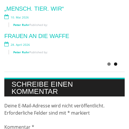
BLUMENZAUBER AN DER OOS:
„MENSCH. TIER. WIR“
BLOOM-APP? BLOOM UP!
10. Mai 2026
14. Juli 2026
Peter Ruhr
Published by:
Peter Ruhr
Published by:
FRAUEN AN DIE WAFFE
LESEN IM SCHATTEN
28. April 2026
3. Juli 2026
Peter Ruhr
Published by:
Peter Ruhr
Published by:
SCHREIBE EINEN
KOMMENTAR
Deine E-Mail-Adresse wird nicht veröffentlicht.
Erforderliche Felder sind mit
*
markiert
Kommentar
*