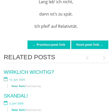
Lang leb’ ich nicht,
dann ist’s zu spät.
Ich pfeif’ auf Relativität.
← Previous post link
Next post link →
POST NAVIGATION
RELATED POSTS
Previous
Next
GEBEN IST SELIGER ALS NEHMEN!
WIRKLICH WICHTIG?
7. August 2026
12. Juni 2026
Peter Ruhr
Peter Ruhr
Published by:
Published by:
„BIMBI EDUCATI“!
SKANDAL!
29. Juli 2026
2. Juni 2026
Peter Ruhr
Peter Ruhr
Published by:
Published by: