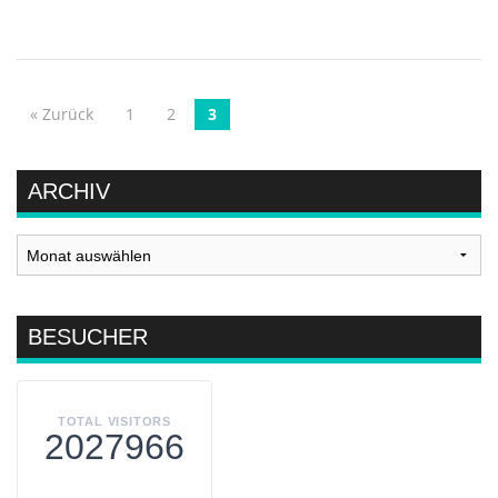
« Zurück
1
2
3
POST NAVIGATION
ARCHIV
Archiv
BESUCHER
TOTAL VISITORS
2027966