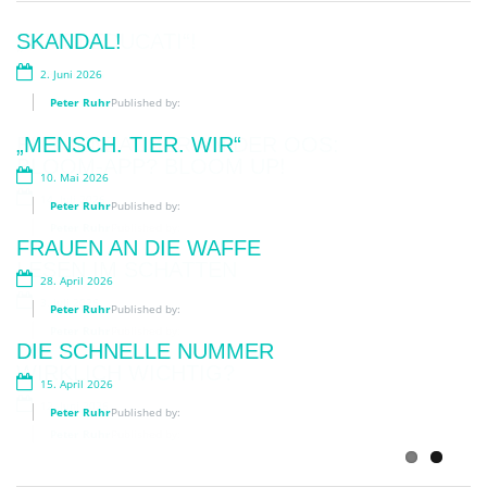
Previous
Next
„BIMBI EDUCATI“!
SKANDAL!
29. Juli 2026
2. Juni 2026
Peter Ruhr
Peter Ruhr
Published by:
Published by:
BLUMENZAUBER AN DER OOS:
„MENSCH. TIER. WIR“
BLOOM-APP? BLOOM UP!
10. Mai 2026
14. Juli 2026
Peter Ruhr
Published by:
Peter Ruhr
Published by:
FRAUEN AN DIE WAFFE
LESEN IM SCHATTEN
28. April 2026
3. Juli 2026
Peter Ruhr
Published by:
Peter Ruhr
Published by:
DIE SCHNELLE NUMMER
WIRKLICH WICHTIG?
15. April 2026
12. Juni 2026
Peter Ruhr
Published by:
Peter Ruhr
Published by: