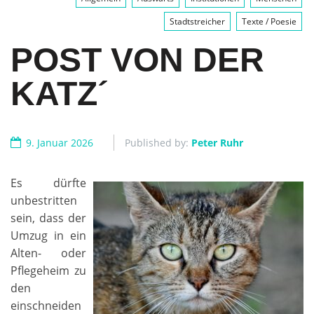
Stadtstreicher
Texte / Poesie
POST VON DER
KATZ´
9. Januar 2026
Published by:
Peter Ruhr
Es dürfte
unbestritten
sein, dass der
Umzug in ein
Alten- oder
Pflegeheim zu
den
einschneiden