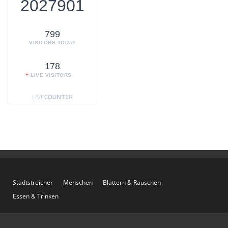
2027901
799
VISITORS TODAY
178
LIVE VISITORS
Stadtstreicher
Menschen
Blättern & Rauschen
Essen & Trinken