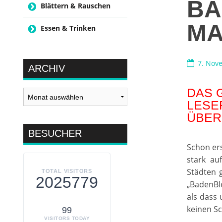
BA
Blättern & Rauschen
MA
Essen & Trinken
7. Nov
ARCHIV
DAS 
Archiv
LESE
ÜBER
BESUCHER
Schon er
stark au
Städten 
TOTAL VISITORS
2025779
„BadenBlo
als dass
keinen S
99
VISITORS TODAY