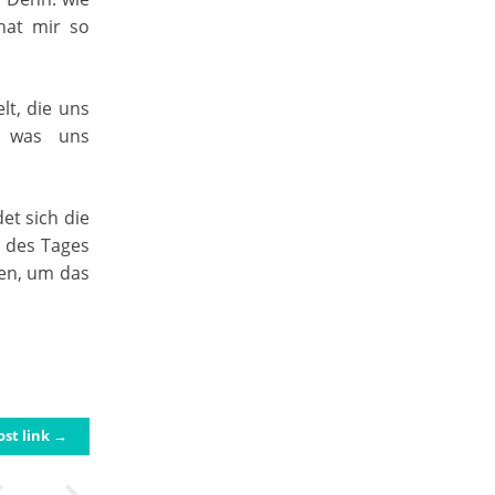
hat mir so
lt, die uns
, was uns
et sich die
e des Tages
ben, um das
ost link →