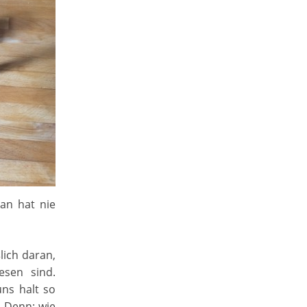
an hat nie
lich daran,
esen sind.
uns halt so
. Denn: wie