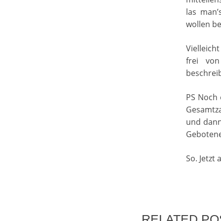
las man’
wollen be
Vielleich
frei vo
beschrei
PS Noch e
Gesamtzah
und dann 
Gebotene
So. Jetzt 
POST NAVIG
RELATED PO