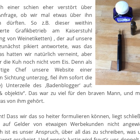
ch einer schien eher verstört über
Anfrage, ob wir mal etwas über ihn
en dürften. So z.B. dieser weithin
erte Grafikbetrieb am Kaiserstuhl
ng von Weinetiketten) , der auf unsere
zunächst pikiert antwortete, was das
as hatten wir natürlich verneint, aber
r die Kuh noch nicht vom Eis. Denn als
tige Chef unsere Website einer
 Sichtung unterzog, fiel ihm sofort die
e) Unterzeile des ‚Badenblogger‘ auf:
 & objektiv“. Das war zu viel für den braven Mann, und m
as von ihm gehört.
t! Dass wir das so heiter formulieren können, liegt schließ
r auf Gelder von etwaigen Werbekunden nicht angewi
ch ist es unser Anspruch, über all das zu schreiben, was 
swert erscheint. Und wenn’s lustig wird freut’s uns doppelt