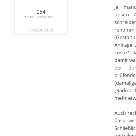
Ja, man
154
unsere 
LIVE VISITORS
schreib
renommi
(Gestaltu
Anfrage 
koste? D
damit wa
der dor
prüfenden
(damalig
„Radikal
mehr etw
Auch rech
dass wi
Schließli
mitteilen