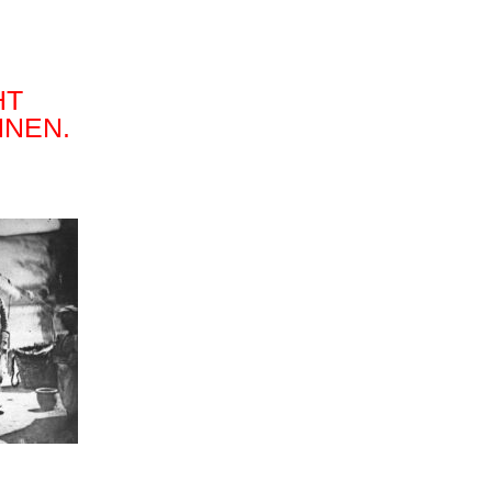
HT
NNEN.