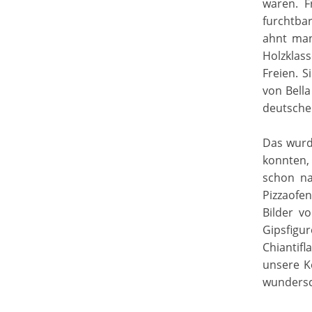
waren. F
furchtba
ahnt man
Holzklass
Freien. 
von Bella
deutsche
Das wurde
konnten,
schon na
Pizzaofe
Bilder v
Gipsfigu
Chiantifl
unsere K
wunders