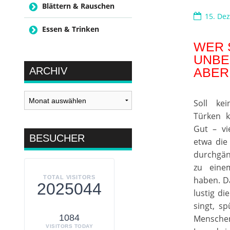
Blättern & Rauschen
15. De
Essen & Trinken
WER 
UNBE
ARCHIV
ABER
Archiv
Soll ke
Türken k
Gut – vie
BESUCHER
etwa die 
durchgän
zu eine
TOTAL VISITORS
haben. Da
2025044
lustig di
singt, s
1084
Mensche
VISITORS TODAY