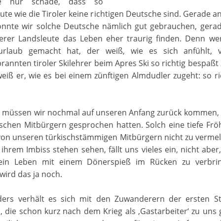
ie nur schade, dass so
eute wie die Tiroler keine richtigen Deutsche sind. Gerade a
önnte wir solche Deutsche nämlich gut gebrauchen, gerade
serer Landsleute das Leben eher traurig finden. Denn wer
iurlaub gemacht hat, der weiß, wie es sich anfühlt,
annten tiroler Skilehrer beim Apres Ski so richtig bespaßt
iß er, wie es bei einem zünftigen Almdudler zugeht: so ric
er müssen wir nochmal auf unseren Anfang zurück kommen, 
schen Mitbürgern gesprochen hatten. Solch eine tiefe Fröhl
von unseren türkischstämmigen Mitbürgern nicht zu verme
n ihrem Imbiss stehen sehen, fällt uns vieles ein, nicht aber
sein Leben mit einem Dönerspieß im Rücken zu verbri
 wird das ja noch.
ers verhält es sich mit den Zuwanderern der ersten S
rn, die schon kurz nach dem Krieg als ‚Gastarbeiter‘ zu u