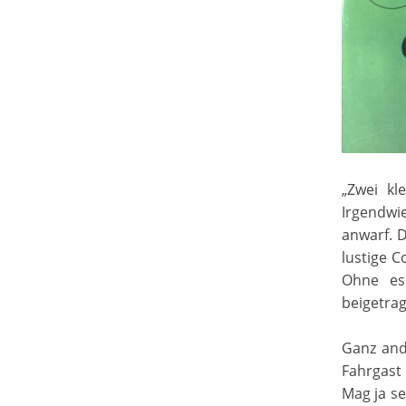
„Zwei kl
Irgendwi
anwarf. 
lustige C
Ohne es
beigetrag
Ganz ande
Fahrgast 
Mag ja se