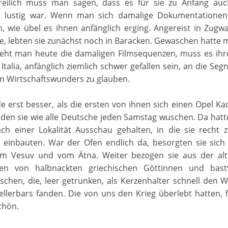
reilich muss man sagen, dass es für sie zu Anfang auc
r lustig war. Wenn man sich damalige Dokumentationen
, wie übel es ihnen anfänglich erging. Angereist in Zugw
e, lebten sie zunächst noch in Baracken. Gewaschen hatte 
Sieht man heute die damaligen Filmsequenzen, muss es ihr
 Italia, anfänglich ziemlich schwer gefallen sein, an die Se
n Wirtschaftswunders zu glauben.
 erst besser, als die ersten von ihnen sich einen Opel Kad
 den sie wie alle Deutsche jeden Samstag wuschen. Da hatt
ch einer Lokalität Ausschau gehalten, in die sie recht z
n einbauten. War der Ofen endlich da, besorgten sie sich 
om Vesuv und vom Ätna. Weiter bezogen sie aus der al
ren von halbnackten griechischen Göttinnen und bastv
aschen, die, leer getrunken, als Kerzenhalter schnell den 
ellerbars fanden. Die von uns den Krieg überlebt hatten,
chön.