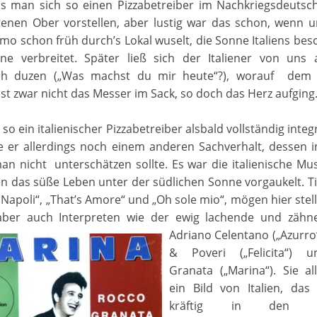
 man sich so einen Pizzabetreiber im Nachkriegsdeutsch
renen Ober vorstellen, aber lustig war das schon, wenn 
mo schon früh durch’s Lokal wuselt, die Sonne Italiens be
ne verbreitet. Später ließ sich der Italiener von uns
ich duzen („Was machst du mir heute“?), worauf dem
 zwar nicht das Messer im Sack, so doch das Herz aufging
 so ein italienischer Pizzabetreiber alsbald vollständig integr
e er allerdings noch einem anderen Sachverhalt, dessen i
n nicht unterschätzen sollte. Es war die italienische Mus
n das süße Leben unter der südlichen Sonne vorgaukelt. Ti
 Napoli“, „That’s Amore“ und „Oh sole mio“, mögen hier stel
aber auch Interpreten wie der ewig lachende und zähn
Adriano Celentano („Azurro“)
& Poveri („Felicita“) 
Granata („Marina“). Sie a
ein Bild von Italien, das
kräftig in den de