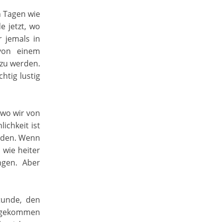
n Tagen wie
 jetzt, wo
 jemals in
 von einem
 zu werden.
htig lustig
wo wir von
ichkeit ist
lden. Wenn
, wie heiter
ngen. Aber
tunde, den
ns gekommen