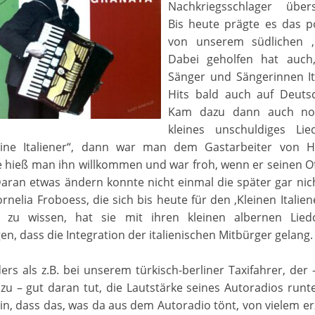
Nachkriegsschlager über
Bis heute prägte es das po
von unserem südlichen ‚
Dabei geholfen hat auch
Sänger und Sängerinnen It
Hits bald auch auf Deuts
Kam dazu dann auch no
kleines unschuldiges Li
eine Italiener“, dann war man dem Gastarbeiter von H
e hieß man ihn willkommen und war froh, wenn er seinen O
Daran etwas ändern konnte nicht einmal die später gar ni
ornelia Froboess, die sich bis heute für den ‚Kleinen Italien
 zu wissen, hat sie mit ihren kleinen albernen Lie
en, dass die Integration der italienischen Mitbürger gelang.
rs als z.B. bei unserem türkisch-berliner Taxifahrer, der –
zu – gut daran tut, die Lautstärke seines Autoradios runt
in, dass das, was da aus dem Autoradio tönt, von vielem erz