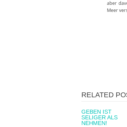
aber dav
Meer vers
POST NAVIG
RELATED PO
GEBEN IST
WIRKLICH
SELIGER ALS
WICHTIG?
NEHMEN!
12. Juni 2026