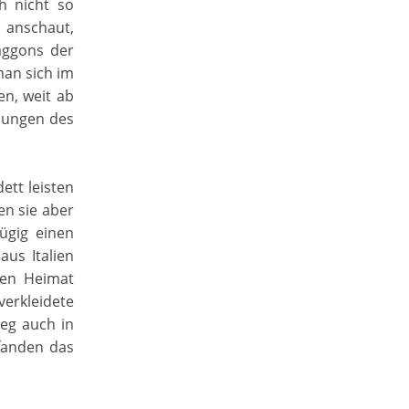
h nicht so
 anschaut,
aggons der
man sich im
en, weit ab
gnungen des
ett leisten
en sie aber
ügig einen
aus Italien
ten Heimat
erkleidete
Weg auch in
 fanden das