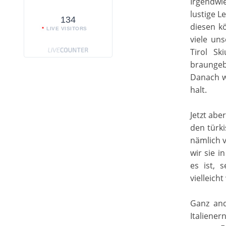
Irgendw
lustige L
134
diesen k
LIVE VISITORS
viele un
Tirol Sk
braungebr
Danach we
halt.
Jetzt ab
den türki
nämlich 
wir sie i
es ist, 
vielleicht
Ganz and
Italiene