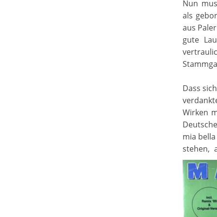
Nun muss
als gebo
aus Paler
gute Lau
vertraul
Stammgast
Dass sich
verdankt
Wirken ma
Deutsche
mia bella
stehen, 