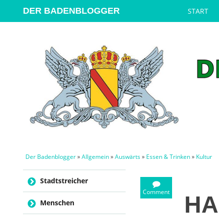
DER BADENBLOGGER
START
Der Badenblogger
»
Allgemein
»
Auswärts
»
Essen & Trinken
»
Kultur
Skip to content
Stadtstreicher
Comment
HA
Menschen