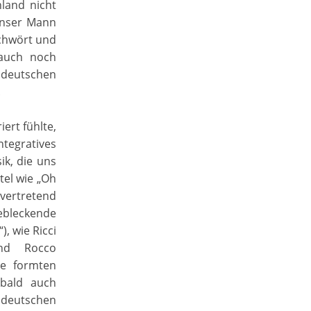
land nicht
unser Mann
schwört und
 auch noch
 deutschen
.
iert fühlte,
ntegratives
ik, die uns
tel wie „Oh
lvertretend
ebleckende
, wie Ricci
und Rocco
lle formten
 bald auch
utschen