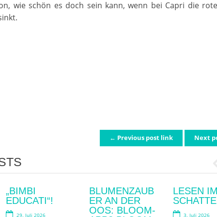
on, wie schön es doch sein kann, wenn bei Capri die rot
inkt.
← Previous post link
Next p
ATION
STS
„BIMBI
SKANDAL!
BLUMENZAUB
„MENSCH.
LESEN I
FRAUEN 
EDUCATI“!
ER AN DER
TIER. WIR“
SCHATTE
DIE WAF
2. Juni 2026
OOS: BLOOM-
29. Juli 2026
10. Mai 2026
3. Juli 2026
28. April 2026
Peter Ruhr
Published by: