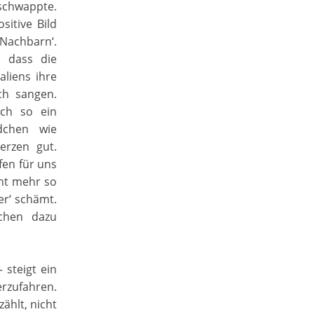
schwappte.
sitive Bild
Nachbarn‘.
, dass die
aliens ihre
ch sangen.
ch so ein
edchen wie
erzen gut.
fen für uns
cht mehr so
er‘ schämt.
dchen dazu
 steigt ein
erzufahren.
ählt, nicht