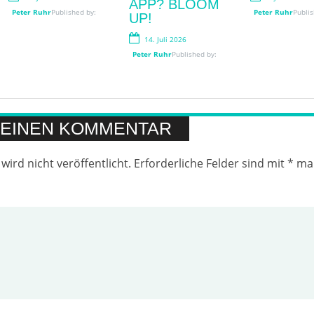
APP? BLOOM
Peter Ruhr
Published by:
Peter Ruhr
Published by:
Peter Ruhr
Peter Ruhr
Publis
Publis
UP!
14. Juli 2026
Peter Ruhr
Published by:
 EINEN KOMMENTAR
wird nicht veröffentlicht.
Erforderliche Felder sind mit
*
mar