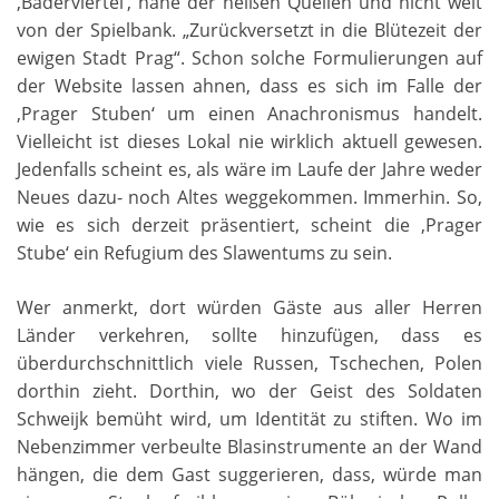
‚Bäderviertel‘, nahe der heißen Quellen und nicht weit
von der Spielbank. „Zurückversetzt in die Blütezeit der
ewigen Stadt Prag“. Schon solche Formulierungen auf
der Website lassen ahnen, dass es sich im Falle der
‚Prager Stuben‘ um einen Anachronismus handelt.
Vielleicht ist dieses Lokal nie wirklich aktuell gewesen.
Jedenfalls scheint es, als wäre im Laufe der Jahre weder
Neues dazu- noch Altes weggekommen. Immerhin. So,
wie es sich derzeit präsentiert, scheint die ‚Prager
Stube‘ ein Refugium des Slawentums zu sein.
Wer anmerkt, dort würden Gäste aus aller Herren
Länder verkehren, sollte hinzufügen, dass es
überdurchschnittlich viele Russen, Tschechen, Polen
dorthin zieht. Dorthin, wo der Geist des Soldaten
Schweijk bemüht wird, um Identität zu stiften. Wo im
Nebenzimmer verbeulte Blasinstrumente an der Wand
hängen, die dem Gast suggerieren, dass, würde man