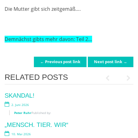
Die Mutter gibt sich zeitgemäß….
Demnächst gibts mehr davon: Teil 2…
← Previous post link
Next post link →
POST NAVIGATION
RELATED POSTS
Previous
Next
„BIMBI EDUCATI“!
SKANDAL!
29. Juli 2026
2. Juni 2026
Peter Ruhr
Peter Ruhr
Published by:
Published by:
BLUMENZAUBER AN DER OOS:
„MENSCH. TIER. WIR“
BLOOM-APP? BLOOM UP!
10. Mai 2026