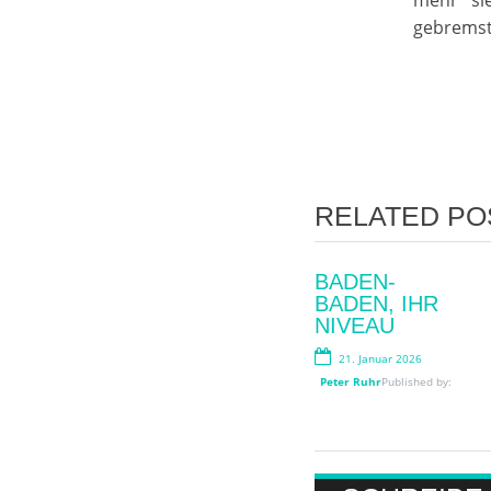
mehr sie
gebremst
POST NAVIG
RELATED PO
WIRKLICH
BADEN-
WICHTIG?
BADEN, IHR
NIVEAU
12. Juni 2026
21. Januar 2026
Peter Ruhr
Published by:
Peter Ruhr
Published by: