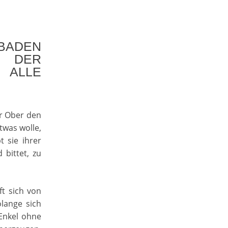
BADEN
 DER
 ALLE
er Ober den
twas wolle,
t sie ihrer
 bittet, zu
t sich von
olange sich
Enkel ohne