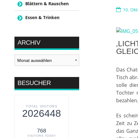
Blättern & Rauschen
10. Ok
Essen & Trinken
ARCHIV
‚LIC
GLEI
Archiv
Das Chat
Tisch abr
BESUCHER
solle di
Tochter 
bezahlen
TOTAL VISITORS
2026448
Es schei
Zeit zu 
768
das Ganz
VISITORS TODAY