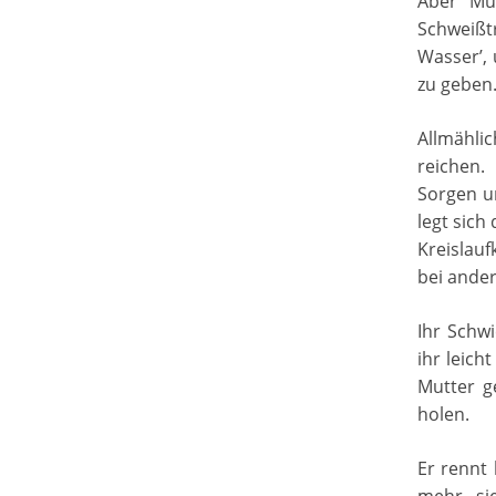
Aber Mut
Schweißtr
Wasser’,
zu geben.
Allmähli
reichen.
Sorgen um
legt sich
Kreislauf
bei ander
Ihr Schw
ihr leich
Mutter g
holen.
Er rennt 