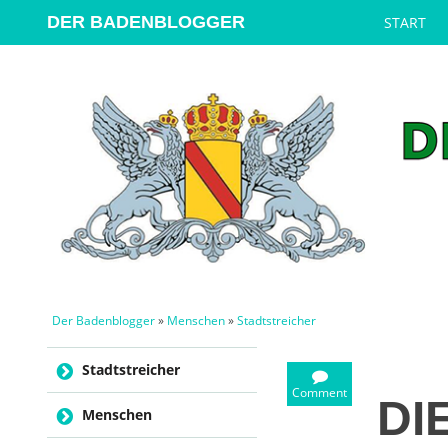
DER BADENBLOGGER
START
Der Badenblogger
»
Menschen
»
Stadtstreicher
Skip to content
Stadtstreicher
Comment
DI
Menschen