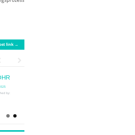
ngsprozess
ost link →
Previous
Next
OHR
TEIL
2025
hed by:
hed by: