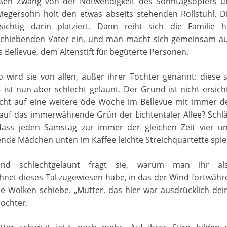
oßen Zwang von der Notwendigkeit des Sonntagsopfers ü
iegersohn holt den etwas abseits stehenden Rollstuhl. Di
sichtig darin platziert. Dann reiht sich die Familie 
lschiebenden Vater ein, und man macht sich gemeinsam a
s Bellevue, dem Altenstift für begüterte Personen.
o wird sie von allen, außer ihrer Tochter genannt: diese 
– ist nun aber schlecht gelaunt. Der Grund ist nicht ersichtl
icht auf eine weitere öde Woche im Bellevue mit immer de
 auf das immerwährende Grün der Lichtentaler Allee? Schlä
ass jeden Samstag zur immer der gleichen Zeit vier u
nde Mädchen unten im Kaffee leichte Streichquartette spie
nd schlechtgelaunt fragt sie, warum man ihr als 
hnet dieses Tal zugewiesen habe, in das der Wind fortwäh
e Wolken schiebe. „Mutter, das hier war ausdrücklich dei
Tochter.