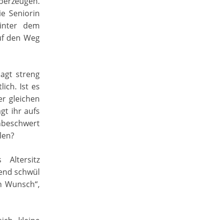
berzeugen.
e Seniorin
hinter dem
uf den Weg
sagt streng
ich. Ist es
r gleichen
gt ihr aufs
nbeschwert
len?
Altersitz
rend schwül
n Wunsch“,