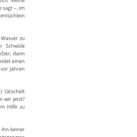
ich kleine
e sagt –
‚
im
hentüchlein
k Wasser zu
er Schwüle
ufzer, dann
eidet einen
 vor Jahren
r tätschelt
 wir jetzt?
um Hilfe zu
 ihn keiner