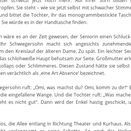
ter schwitzt jetzt noch mehr. Auf ihrer Stirn bilden s
opfen. Sie steht – wie sie jetzt selbst mit schwacher Stimm
 und bittet die Tochter, ihr das monogrammbestickte Tasc
 Sie würde es in der Handtasche finden.
ch wäre es an der Zeit gewesen, der Seniorin einen Schluc
 Ihr Schwiegersohn macht sich angesichts zunehmend
 den Kreislauf der älteren Dame. Zu spät. Ein leichter Se
 das schlohweiße Haupt behutsam zur Seite. Großmutter erl
kollaps oder Schlimmeres. Diesen Zustand hätte sie selbst
en verächtlich als ‚eine Art Absence’ bezeichnet.
iegersohn ruft: „Omi, was machst du? Omi, komm zu dir!“ E
t die eingefallene Wange. Und die Tochter ruft: „Was machen
eht es nicht gut“. Dann wird der Enkel hastig geschickt, 
los, die Allee entlang in Richtung Theater und Kurhaus. Als