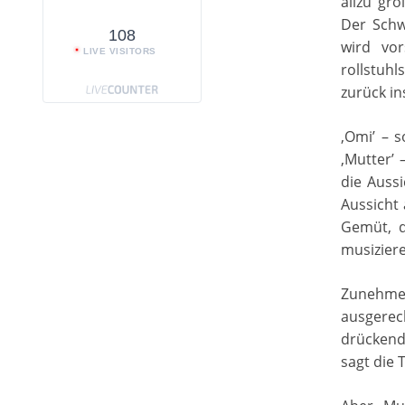
allzu gr
Der Schw
108
wird vor
LIVE VISITORS
rollstuh
zurück in
‚Omi’ – s
‚Mutter’ 
die Auss
Aussicht
Gemüt, d
musiziere
Zunehme
ausgerec
drückend
sagt die 