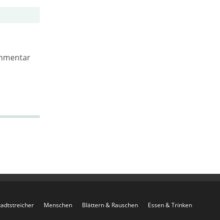
ommentar
tadtstreicher
Menschen
Blättern & Rauschen
Essen & Trinken