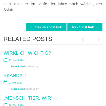
sein, dass er im Laufe der Jahre noch wächst, der
Asiate.
← Previous post link
Next post link →
POST NAVIGATION
RELATED POSTS
Previous
Next
GEBEN IST SELIGER ALS NEHMEN!
WIRKLICH WICHTIG?
7. August 2026
12. Juni 2026
Peter Ruhr
Peter Ruhr
Published by:
Published by:
„BIMBI EDUCATI“!
SKANDAL!
29. Juli 2026
2. Juni 2026
Peter Ruhr
Peter Ruhr
Published by:
Published by:
BLUMENZAUBER AN DER OOS:
„MENSCH. TIER. WIR“
BLOOM-APP? BLOOM UP!
10. Mai 2026